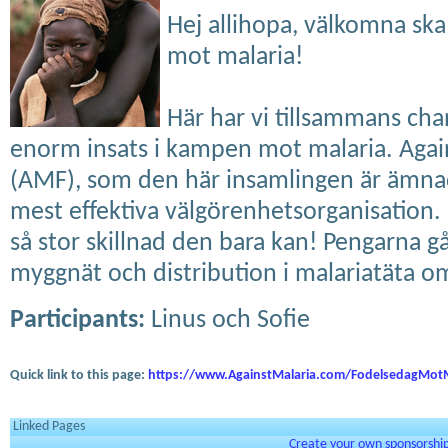
Hej allihopa, välkomna ska 
mot malaria!
Här har vi tillsammans cha
enorm insats i kampen mot malaria. Agai
(AMF), som den här insamlingen är ämna
mest effektiva välgörenhetsorganisation. D
så stor skillnad den bara kan! Pengarna går
myggnät och distribution i malariatäta o
Participants:
Linus och Sofie
Quick link to this page:
https://www.AgainstMalaria.com/FodelsedagMotM
Linked Pages
Create your own sponsorship 