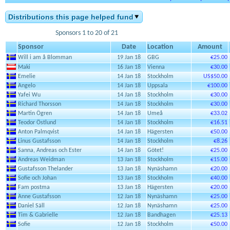
Distributions this page helped fund
Sponsors 1 to 20 of 21
Sponsor
Date
Location
Amount
Will i am å Blomman
19 Jan 18
GBG
€25.00
Maki
16 Jan 18
Vienna
€30.00
Emelie
14 Jan 18
Stockholm
US$50.00
Angelo
14 Jan 18
Uppsala
€100.00
Yafei Wu
14 Jan 18
Stockholm
€30.00
Richard Thorsson
14 Jan 18
Stockholm
€30.00
Martin Ögren
14 Jan 18
Umeå
€33.02
Teodor Östlund
14 Jan 18
Stockholm
€16.51
Anton Palmqvist
14 Jan 18
Hägersten
€50.00
Linus Gustafsson
14 Jan 18
Stockholm
€8.26
Sanna, Andreas och Ester
14 Jan 18
Götet!
€25.00
Andreas Weidman
13 Jan 18
Stockholm
€15.00
Gustafsson Thelander
13 Jan 18
Nynäshamn
€20.00
Sofie och Johan
13 Jan 18
Stockholm
€40.00
Fam postma
13 Jan 18
Hägersten
€20.00
Anne Gustafsson
12 Jan 18
Nynäshamn
€25.00
Daniel Säll
12 Jan 18
Nynäshamn
€25.00
Tim & Gabrielle
12 Jan 18
Bandhagen
€25.13
Sofie
12 Jan 18
Stockholm
€50.00