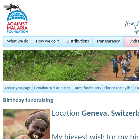
What we do
How we do it
Distributions
Transparency
Fundra
Create your page
Donation to distribution
Latest fundraisers
Chosen charity list
Fu
Birthday fundraising
Location
Geneva,
Switzer
My biggest wish for my bir